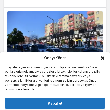
Onayı Yönet
Genel
En iyi deneyimleri sunmak için, cihaz bilgilerini saklamak ve/veya
bunlara erişmek amacıyla çerezler gibi teknolojiler kullanıyoruz. Bu
Bursa Görükle Çilingir Hizmetleri
teknolojilere izin vermek, bu sitedeki tarama davranışı veya
benzersiz kimlikler gibi verileri işlememize izin verecektir. Onay
12 Ağustos 2024 - Pts - 0:22
vermemek veya onayı geri çekmek, belirli özellikleri ve işlevleri
olumsuz etkileyebilir.
Kabul et