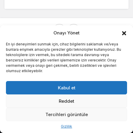
Onayı Yönet
En iyi deneyimleri sunmak için, cihaz bilgilerini saklamak ve/veya
bunlara erişmek amacıyla çerezler gibi teknolojiler kullanıyoruz. Bu
teknolojilere izin vermek, bu sitedeki tarama davranışı veya
© Telif Hakkı 2026, Tüm Hakları Saklıdır.
benzersiz kimlikler gibi verileri işlememize izin verecektir. Onay
vermemek veya onayı geri çekmek, belirli özellikleri ve işlevleri
olumsuz etkileyebilir.
Kabul et
Reddet
Tercihleri görüntüle
Bu web sitesinde en iyi deneyimi yaşamanızı sağlamak
Kabul
Gizlilik
için çerezler kullanılmaktadır.