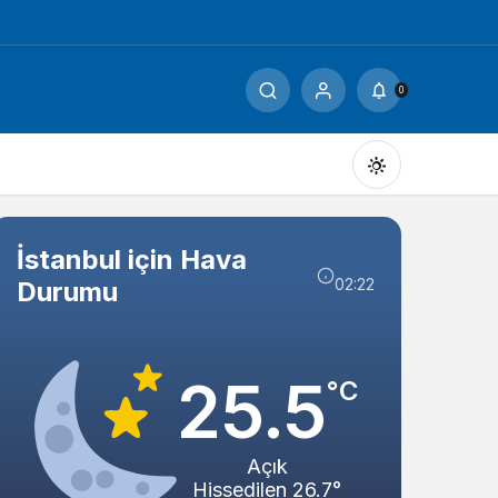
0
İstanbul için Hava
02:22
Durumu
Gündüz Modu
Gündüz modunu seçin.
25.5
°C
Gece Modu
Gece modunu seçin.
Açık
Hissedilen 26.7°