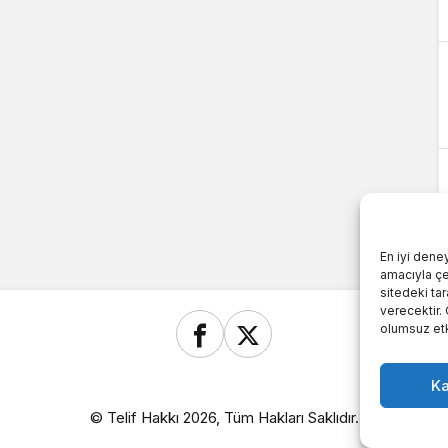
En iyi dene
amacıyla çer
sitedeki ta
verecektir.
olumsuz etki
Ka
© Telif Hakkı 2026, Tüm Hakları Saklıdır.