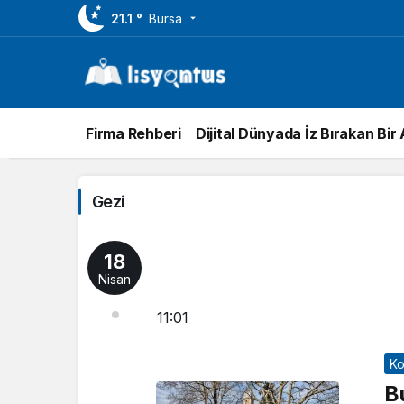
21.1 °
Bursa
Firma Rehberi
Dijital Dünyada İz Bırakan Bir
Gezi
18
Nisan
11:01
Ko
B