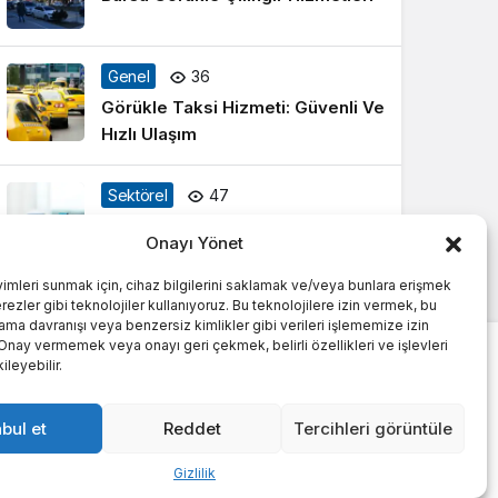
Genel
36
Görükle Taksi Hizmeti: Güvenli Ve
Hızlı Ulaşım
Sektörel
47
Gayrimenkul Sektörü Nedir
Onayı Yönet
yimleri sunmak için, cihaz bilgilerini saklamak ve/veya bunlara erişmek
ezler gibi teknolojiler kullanıyoruz. Bu teknolojilere izin vermek, bu
rama davranışı veya benzersiz kimlikler gibi verileri işlememize izin
 Onay vermemek veya onayı geri çekmek, belirli özellikleri ve işlevleri
leyebilir.
bul et
Reddet
Tercihleri görüntüle
Gizlilik