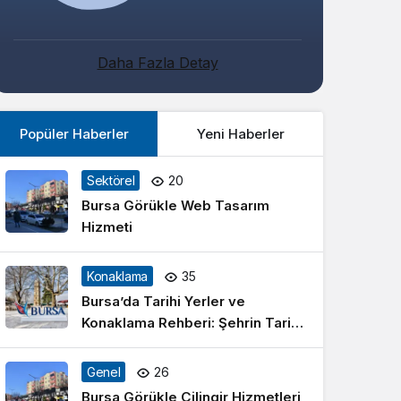
Sistem Modu
Sistem modunu seçin.
Daha Fazla Detay
Popüler Haberler
Yeni Haberler
Sektörel
20
Bursa Görükle Web Tasarım
Hizmeti
Konaklama
35
Bursa’da Tarihi Yerler ve
Konaklama Rehberi: Şehrin Tarihî
Zenginlikleriyle Dolu Bir Seyahat
Genel
26
Bursa Görükle Çilingir Hizmetleri