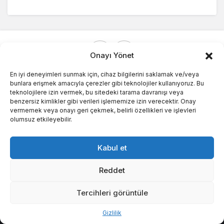
Onayı Yönet
En iyi deneyimleri sunmak için, cihaz bilgilerini saklamak ve/veya
bunlara erişmek amacıyla çerezler gibi teknolojiler kullanıyoruz. Bu
teknolojilere izin vermek, bu sitedeki tarama davranışı veya
© Telif Hakkı 2026, Tüm Hakları Saklıdır.
benzersiz kimlikler gibi verileri işlememize izin verecektir. Onay
vermemek veya onayı geri çekmek, belirli özellikleri ve işlevleri
olumsuz etkileyebilir.
Kabul et
Reddet
Tercihleri görüntüle
Bu web sitesinde en iyi deneyimi yaşamanızı sağlamak
Kabul
Gizlilik
için çerezler kullanılmaktadır.