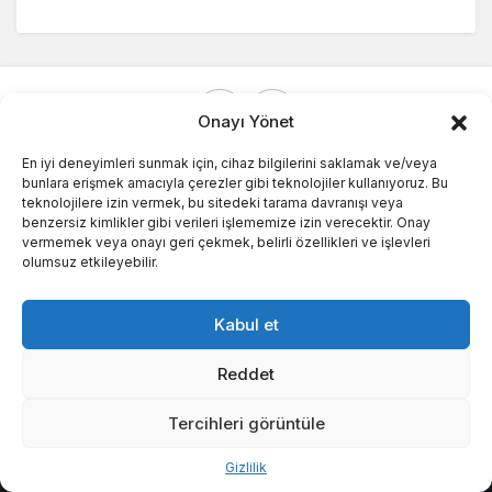
Onayı Yönet
En iyi deneyimleri sunmak için, cihaz bilgilerini saklamak ve/veya
bunlara erişmek amacıyla çerezler gibi teknolojiler kullanıyoruz. Bu
teknolojilere izin vermek, bu sitedeki tarama davranışı veya
© Telif Hakkı 2026, Tüm Hakları Saklıdır.
benzersiz kimlikler gibi verileri işlememize izin verecektir. Onay
vermemek veya onayı geri çekmek, belirli özellikleri ve işlevleri
olumsuz etkileyebilir.
Kabul et
Reddet
Tercihleri görüntüle
Bu web sitesinde en iyi deneyimi yaşamanızı sağlamak
Kabul
Gizlilik
için çerezler kullanılmaktadır.